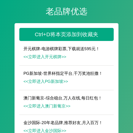
遥想公瑾当年，小乔初嫁了，雄姿英发。
羽扇纶巾，谈笑间，樯橹灰飞烟灭。
故国神游，多情应笑我，早生华发。
人生如梦，一尊还酹江月。